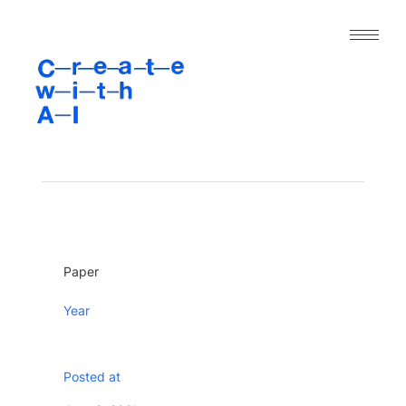
｜人工知能と表現の今｜
About
Archive
Paper
Project
Tool
Paper
Dataset
Year
Posted at