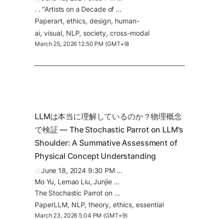
. . "Artists on a Decade of AI Evolution: An Interview Study of Affordances, Culture, and Artistic Practice with Machine Learning."
Paper
art
ethics
design
human-
ai
visual
NLP
society
cross-modal
March 25, 2026 12:50 PM (GMT+9)
LLMは本当に理解しているのか？物理概念
で検証 — The Stochastic Parrot on LLM's 
Shoulder: A Summative Assessment of 
Physical Concept Understanding
@
June 18, 2024 9:30 PM (GMT+2)
Mo Yu, Lemao Liu, Junjie Wu, Tsz Ting Chung, Shunchi Zhang, Jiangnan Li, Dit-Yan Yeung, Jie Zhou
The Stochastic Parrot on LLM's Shoulder: A Summative Assessment of Physical Concept Understanding
Paper
LLM
NLP
theory
ethics
essential
March 23, 2026 5:04 PM (GMT+9)