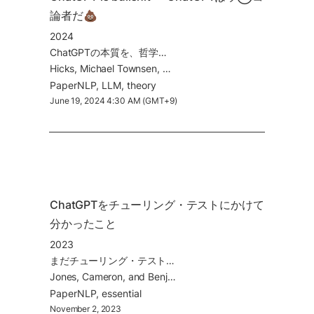
論者だ💩
2024
ChatGPTの本質を、哲学者のフランクファートが提唱した概念、「ブルシット=ウンコな議論」を通して捉え直す
Hicks, Michael Townsen, James Humphries, and Joe Slater. 2024. “ChatGPT Is Bullshit.”
Paper
NLP
LLM
theory
June 19, 2024 4:30 AM (GMT+9)
ChatGPTをチューリング・テストにかけて
分かったこと
2023
まだチューリング・テストをクリアしているとは言えなそう… 今、テストを実施する意味とは?
Jones, Cameron, and Benjamin Bergen. 2023. “Does GPT-4 Pass the Turing Test?”
Paper
NLP
essential
November 2, 2023