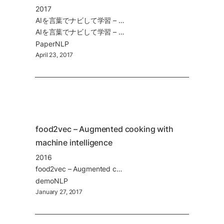
2017
AIを言葉でナビして学習 – Beating Atari with Natural Language Guided Reinforcement Learning
AIを言葉でナビして学習 – Beating Atari with Natural Language Guided Reinforcement Learning
Paper
NLP
April 23, 2017
food2vec – Augmented cooking with 
machine intelligence
2016
food2vec – Augmented cooking with machine intelligence
demo
NLP
January 27, 2017