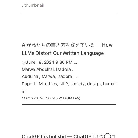
thumbnail
AIが私たちの書き方を変えている — How 
LLMs Distort Our Written Language
@
June 18, 2024 9:30 PM (GMT+2)
Marwa Abdulhai, Isadora White, Yanming Wan, Ibrahim Qureshi, Joel Leibo, Max Kleiman-Weiner, Natasha Jaques
Abdulhai, Marwa, Isadora White, Yanming Wan, Ibrahim Qureshi, Joel Leibo, Max Kleiman-Weiner, and Natasha Jaques. 2026. "How LLMs Distort Our Written Language." arXiv preprint arXiv:2603.18161.
Paper
LLM
ethics
NLP
society
design
human-
ai
March 23, 2026 4:45 PM (GMT+9)
ChatGPT is bullshit — ChatGPTはウ◯コ