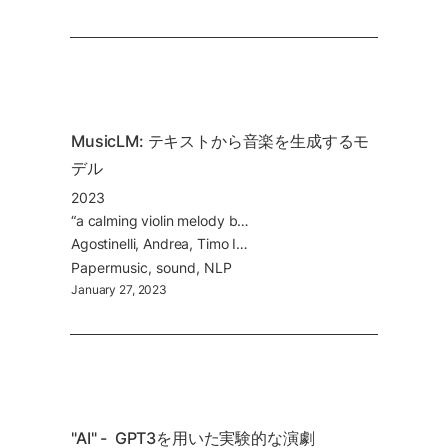
MusicLM: テキストから音楽を生成するモ
デル
2023
“a calming violin melody backed by a distorted guitar riff” といったテキストから音楽がサウンドファイルとして生成される. Stable Diffusionの音楽版
Agostinelli, Andrea, Timo I. Denk, Zalán Borsos, Jesse Engel, Mauro Verzetti, Antoine Caillon, Qingqing Huang, et al. 2023. “MusicLM: Generating Music From Text.”
Paper
music
sound
NLP
January 27, 2023
"AI" -  GPT3を用いた実験的な演劇