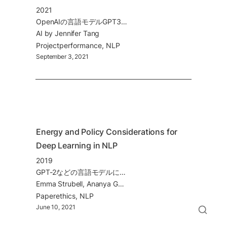
2021
OpenAIの言語モデルGPT3を用いた即興劇。ロンドンの劇場での公演。
AI by Jennifer Tang
Project
performance
NLP
September 3, 2021
Energy and Policy Considerations for 
Deep Learning in NLP
2019
GPT-2などの言語モデルについて、その精度ではなく、学習時に消費している電力及び、二酸化炭素の放出量についてまとめた。この研究の試算では、例えばTransformer の学習に、一般的な自動車のライフサイクルの約5台分、アメリカ人約17人の一年分に相当するカーボンフットプリントがあることがわかった。
Emma Strubell, Ananya Ganesh, Andrew McCallum (2019)
Paper
ethics
NLP
June 10, 2021