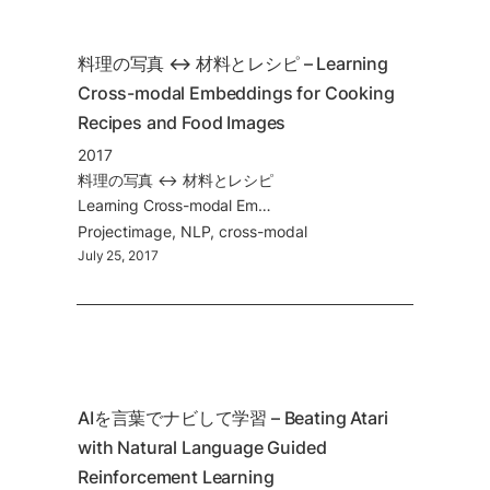
料理の写真 ↔︎ 材料とレシピ – Learning 
Cross-modal Embeddings for Cooking 
Recipes and Food Images
2017
料理の写真 ↔︎ 材料とレシピ
Learning Cross-modal Embeddings for Cooking Recipes and Food Images
Project
image
NLP
cross-modal
July 25, 2017
AIを言葉でナビして学習 – Beating Atari 
with Natural Language Guided 
Reinforcement Learning