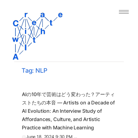
｜人工知能と表現の今｜
About
Archive
Paper
Tag: NLP
Project
Tool
AIの10年で芸術はどう変わった？アーティ
ストたちの本音 — Artists on a Decade of 
Dataset
AI Evolution: An Interview Study of 
Affordances, Culture, and Artistic 
Practice with Machine Learning
@
June 18, 2024 9:30 PM (GMT+2)