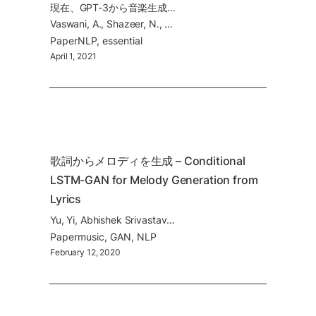
現在、GPT-3から音楽生成、画像の生成まで、多様な領域で中心的な仕組みとなっている
Vaswani, A., Shazeer, N., Parmar, N., Uszkoreit, J., Jones, L., Gomez, A. N., Kaiser, Ł., & Polosukhin, I. (2017). Attention is all you need. Advances in Neural Information Processing Systems, 2017-Decem, 5999–6009.
Paper
NLP
essential
April 1, 2021
歌詞からメロディを生成 – Conditional 
LSTM-GAN for Melody Generation from 
Lyrics
Yu, Yi, Abhishek Srivastava, and Simon Canales. "Conditional lstm-gan for melody generation from lyrics." ACM Transactions on Multimedia Computing, Communications, and Applications (TOMM) 17.1 (2021): 1-20.
Paper
music
GAN
NLP
February 12, 2020