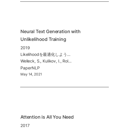
Neural Text Generation with 
Unlikelihood Training
2019
Likelihoodを最適化しようとすると頻出する単語が必要以上に頻出する結果に
Welleck, S., Kulikov, I., Roller, S., Dinan, E., Cho, K., & Weston, J. (2019). Neural Text Generation with Unlikelihood Training.
Paper
NLP
May 14, 2021
Attention is All You Need
2017