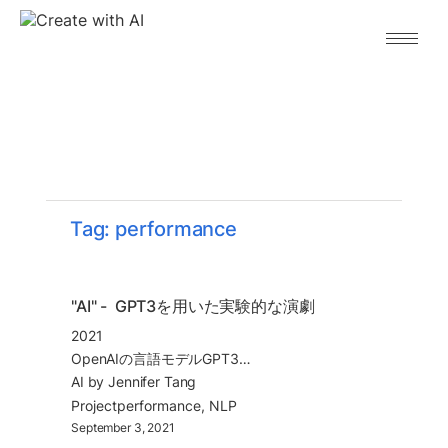
｜人工知能と表現の今｜
About
Archive
Paper
Tag: performance
Project
Tool
"AI" -  GPT3を用いた実験的な演劇
2021
Dataset
OpenAIの言語モデルGPT3を用いた即興劇。ロンドンの劇場での公演。
AI by Jennifer Tang
Project
performance
NLP
September 3, 2021