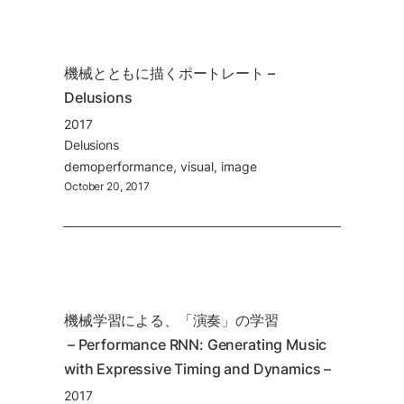
機械とともに描くポートレート – 
Delusions
2017
Delusions
demo
performance
visual
image
October 20, 2017
機械学習による、「演奏」の学習

 – Performance RNN: Generating Music 
with Expressive Timing and Dynamics –
2017