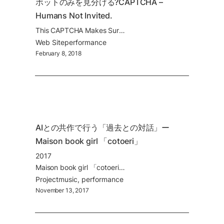
ボットのみを見分ける?CAPTCHA – 
Humans Not Invited.
This CAPTCHA Makes Sure You're A Robot. Yes, You Read That Right
Web Site
performance
February 8, 2018
AIとの共作で行う「過去との対話」ー 
Maison book girl 「cotoeri」
2017
Maison book girl 「cotoeri」
Project
music
performance
November 13, 2017