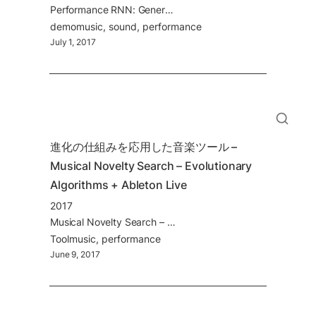
Performance RNN: Generating Music with Expressive Timing and Dynamics
demo
music
sound
performance
July 1, 2017
進化の仕組みを応用した音楽ツール – 
Musical Novelty Search – Evolutionary 
Algorithms + Ableton Live
2017
Musical Novelty Search – Evolutionary Algorithms + Ableton Live
Tool
music
performance
June 9, 2017