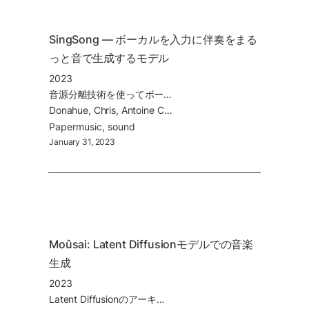
SingSong — ボーカルを入力に伴奏をまる
っと音で生成するモデル
2023
音源分離技術を使ってボーカルとそれに付随する伴奏を抽出。その関係を学習。Ground Truth (元々の曲に入ってた伴奏)には流石に劣るがそれに匹敵するクオリティの曲を生成できるようになった。
Donahue, Chris, Antoine Caillon, Adam Roberts, Ethan Manilow, Philippe Esling, Andrea Agostinelli, Mauro Verzetti, et al. 2023. “SingSong: Generating Musical Accompaniments from Singing.”
Paper
music
sound
January 31, 2023
Moûsai: Latent Diffusionモデルでの音楽
生成
2023
Latent Diffusionのアーキテクチャを利用して、テキストから音楽を生成するモデル