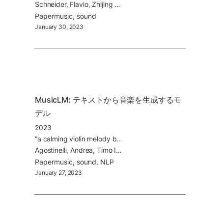
Schneider, Flavio, Zhijing Jin, and Bernhard Schölkopf. 2023. “Moûsai: Text-to-Music Generation with Long-Context Latent Diffusion.”
Paper
music
sound
January 30, 2023
MusicLM: テキストから音楽を生成するモ
デル
2023
“a calming violin melody backed by a distorted guitar riff” といったテキストから音楽がサウンドファイルとして生成される. Stable Diffusionの音楽版
Agostinelli, Andrea, Timo I. Denk, Zalán Borsos, Jesse Engel, Mauro Verzetti, Antoine Caillon, Qingqing Huang, et al. 2023. “MusicLM: Generating Music From Text.”
Paper
music
sound
NLP
January 27, 2023