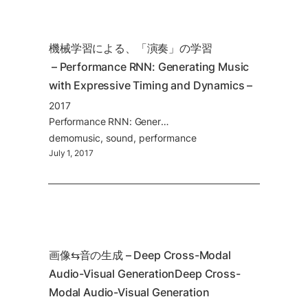
機械学習による、「演奏」の学習

 – Performance RNN: Generating Music 
with Expressive Timing and Dynamics –
2017
Performance RNN: Generating Music with Expressive Timing and Dynamics
demo
music
sound
performance
July 1, 2017
画像⇆音の生成 – Deep Cross-Modal 
Audio-Visual GenerationDeep Cross-
Modal Audio-Visual Generation