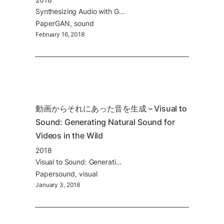
Synthesizing Audio with Generative Adversarial Networks
Paper
GAN
sound
February 16, 2018
動画からそれにあった音を生成 – Visual to 
Sound: Generating Natural Sound for 
Videos in the Wild
2018
Visual to Sound: Generating Natural Sound for Videos in the Wild
Paper
sound
visual
January 3, 2018