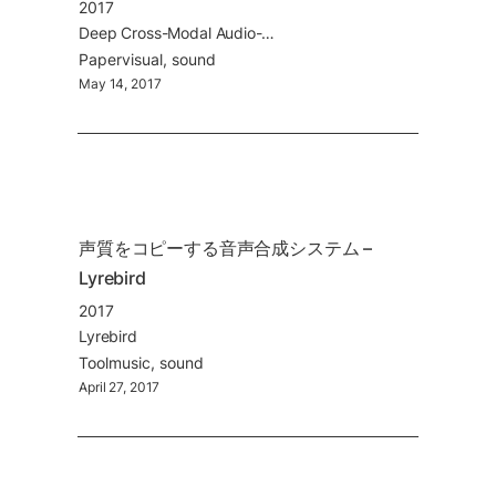
2017
Deep Cross-Modal Audio-Visual Generation
Paper
visual
sound
May 14, 2017
声質をコピーする音声合成システム – 
Lyrebird
2017
Lyrebird
Tool
music
sound
April 27, 2017