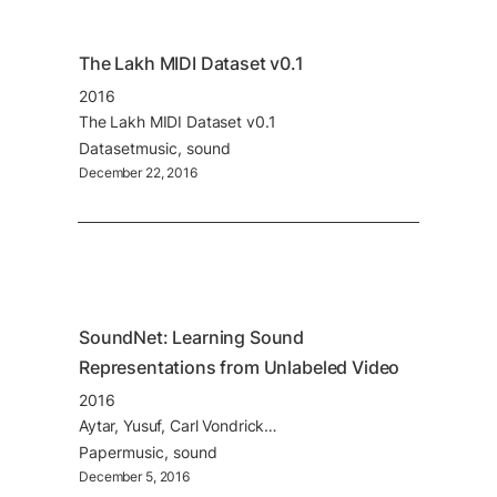
The Lakh MIDI Dataset v0.1
2016
The Lakh MIDI Dataset v0.1
Dataset
music
sound
December 22, 2016
SoundNet: Learning Sound 
Representations from Unlabeled Video
2016
Aytar, Yusuf, Carl Vondrick, and Antonio Torralba, "Soundnet: Learning sound representations from unlabeled video.", Advances in neural information processing systems 29, pp892-900 (2016)
Paper
music
sound
December 5, 2016