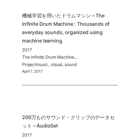
機械学習を用いたドラムマシン – The 
Infinite Drum Machine : Thousands of 
everyday sounds, organized using 
machine learning.
2017
The Infinite Drum Machine : Thousands of everyday sounds, organized using machine learning
Project
music
visual
sound
April 7, 2017
200万ものサウンド・クリップのデータセ
ット – AudioSet
2017