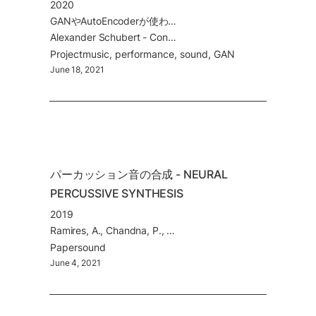
2020
GANやAutoEncoderが使われている。2021年のアルスエレクトロニカ Digital Musics & Sound Art 部門のゴールデンニカ(最優秀賞)。
Alexander Schubert - Convergence (2020)
Project
music
performance
sound
GAN
June 18, 2021
パーカッション音の合成 - NEURAL 
PERCUSSIVE SYNTHESIS 
2019
Ramires, A., Chandna, P., Favory, X., Gómez, E., & Serra, X. (2019). Neural Percussive Synthesis Parameterised by High-Level Timbral Features. ICASSP, IEEE International Conference on Acoustics, Speech and Signal Processing - Proceedings, 2020-May, 786–790. Retrieved from
Paper
sound
June 4, 2021