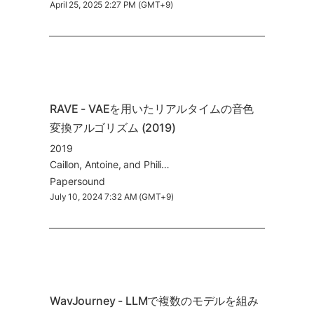
April 25, 2025 2:27 PM (GMT+9)
RAVE - VAEを用いたリアルタイムの音色
変換アルゴリズム (2019)
2019
Caillon, Antoine, and Philippe Esling. 2021. “RAVE: A Variational Autoencoder for Fast and High-Quality Neural Audio Synthesis.”
Paper
sound
July 10, 2024 7:32 AM (GMT+9)
WavJourney - LLMで複数のモデルを組み