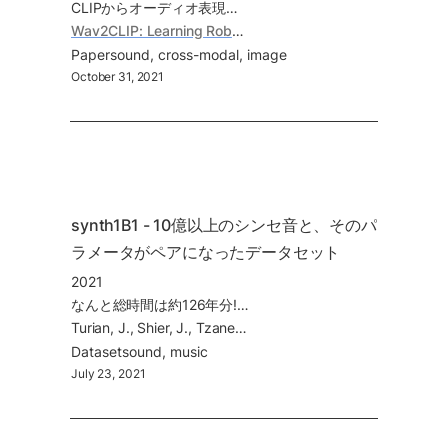
CLIPからオーディオ表現を抽出する手法であるWav2CLIPを提案。オーディオ分類・検索タスクで良好な結果を残す
Wav2CLIP: Learning Robust Audio Representations From CLIP, Andrey Guzhov, Federico Raue, Jörn Hees, Andreas Dengel (2021)
Paper
sound
cross-modal
image
October 31, 2021
synth1B1 - 10億以上のシンセ音と、そのパ
ラメータがペアになったデータセット
2021
なんと総時間は約126年分!! データセットを生成するためにpytorch上に実装された、GPUに最適化されたモジュラーシンセ torchsynthも合わせて公開。
Turian, J., Shier, J., Tzanetakis, G., McNally, K., & Henry, M. (2021). One Billion Audio Sounds from GPU-enabled Modular Synthesis.
Dataset
sound
music
July 23, 2021