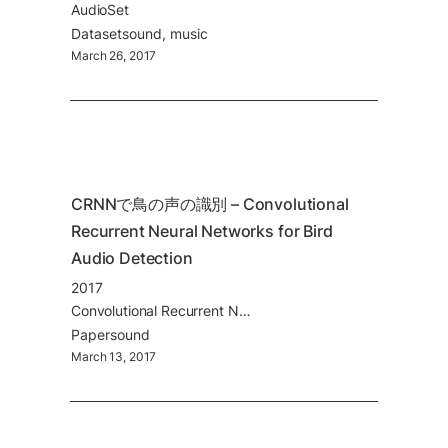
AudioSet
Dataset
sound
music
March 26, 2017
CRNNで鳥の声の識別 – Convolutional 
Recurrent Neural Networks for Bird 
Audio Detection
2017
Convolutional Recurrent Neural Networks for Bird Audio Detection
Paper
sound
March 13, 2017