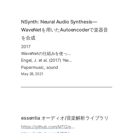
NSynth: Neural Audio Synthesis—
WaveNetを用いたAutoencoderで楽器音
を合成
2017
WaveNetの仕組みを使ったAutoencoderで、楽器の音の時間方向の変化も含めて、潜在空間にマッピング → 潜在ベクトルから楽器の音を合成する。この研究で使った多数の楽器の音を集めたデータセット NSynth を合わせて公開。
Engel, J. et al. (2017) ‘Neural Audio Synthesis of Musical Notes with WaveNet Autoencoders’. Available
Paper
music
sound
May 28, 2021
essentia オーディオ/音楽解析ライブラリ
https://github.com/MTG/essentia