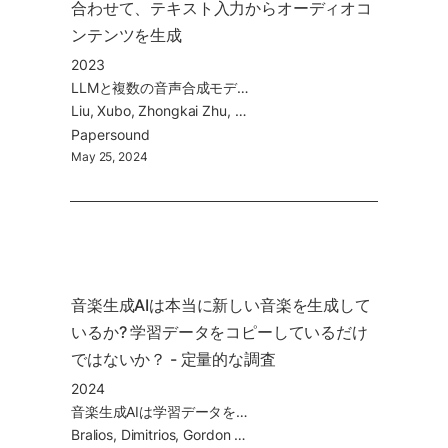
合わせて、テキスト入力からオーディオコ
ンテンツを生成
2023
LLMと複数の音声合成モデルを駆使して、テキストプロンプトからスピーチ、音楽、SEなどを含む音のコンテンツ(ラジオドラマ、ポッドキャストのようなもの)を生成
Liu, Xubo, Zhongkai Zhu, Haohe Liu, Yi Yuan, Meng Cui, Qiushi Huang, Jinhua Liang, et al. 2023. “WavJourney: Compositional Audio Creation with Large Language Models.”
Paper
sound
May 25, 2024
音楽生成AIは本当に新しい音楽を生成して
いるか? 学習データをコピーしているだけ
ではないか？ - 定量的な調査
2024
音楽生成AIは学習データをコピーしているだけではないか？ 学習データと生成されたデータを比較。
Bralios, Dimitrios, Gordon Wichern, François G. Germain, Zexu Pan, Sameer Khurana, Chiori Hori, and Jonathan Le Roux. 2024. “Generation or Replication: Auscultating Audio Latent Diffusion Models.” In