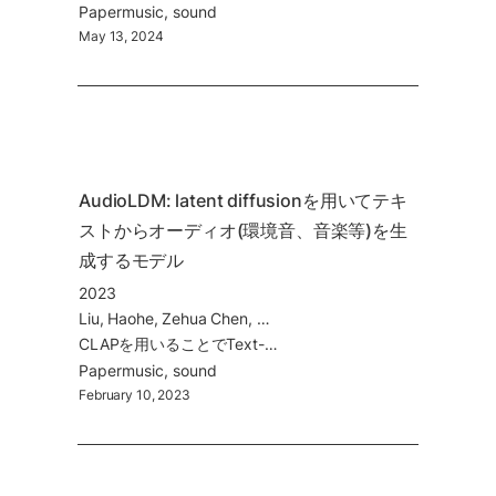
Paper
music
sound
May 13, 2024
AudioLDM: latent diffusionを用いてテキ
ストからオーディオ(環境音、音楽等)を生
成するモデル
2023
Liu, Haohe, Zehua Chen, Yi Yuan, Xinhao Mei, Xubo Liu, Danilo Mandic, Wenwu Wang, and Mark D. Plumbley. 2023. “AudioLDM: Text-to-Audio Generation with Latent Diffusion Models.”
CLAPを用いることでText-to-AudioのSOTAを達成。オープンソース化されていて、すぐに試せるオンラインデモもあり！
Paper
music
sound
February 10, 2023