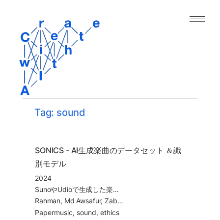
｜人工知能と表現の今｜
About
Archive
Paper
Tag: sound
Project
Tool
SONICS - AI生成楽曲のデータセット ＆識
別モデル
Dataset
2024
SunoやUdioで生成した楽曲を識別するためのフレームワーク
Rahman, Md Awsafur, Zaber Ibn Abdul Hakim, Najibul Haque Sarker, Bishmoy Paul, and S. Fattah. 2024. “SONICS: Synthetic or Not -- Identifying Counterfeit Songs,” August. http://arxiv.org/abs/2408.14080.
Paper
music
sound
ethics