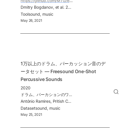
https://github.com/MTG/essentia
Dmitry Bogdanov, et al. 2013. ESSENTIA: an open-source library for sound and music analysis. In Proceedings of the 21st ACM international conference on Multimedia (MM '13). Association for Computing Machinery, New York, NY, USA, 855–858. DOI:
Tool
sound
music
May 26, 2021
1万以上のドラム、パーカッション音のデ
ータセット — Freesound One-Shot 
Percussive Sounds
2020
ドラム、パーカションのワンショットを集めたデータセット
António Ramires, Pritish Chandna, Xavier Favory, Emilia Gómez, & Xavier Serra. (2020). Freesound One-Shot Percussive Sounds (Version 1.0) [Data set]. Zenodo.
Dataset
sound
music
May 25, 2021