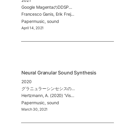
2021
Google MagentaのDDSPをリアルタイムに動かせるプラグイン
Francesco Ganis, Erik Frej Knudesn, Søren V. K. Lyster, Robin Otterbein, David Südholt, Cumhur Erkut (2021)
Paper
music
sound
April 14, 2021
Neural Granular Sound Synthesis
2020
グラニュラーシンセシスのGrain(音の粒)をVAEを使って生成しようという試み。Grainの空間の中での軌跡についても合わせて学習。
Hertzmann, A. (2020) ‘Visual indeterminacy in GAN art’, Leonardo. MIT Press Journals, 53(4), pp. 424–428. doi: 10.1162/LEON_a_01930.
Paper
music
sound
March 30, 2021